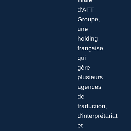
d'AFT
Groupe,
une
holding
française
qui
gère
plusieurs
agences
de
traduction,
d'interprétariat
et