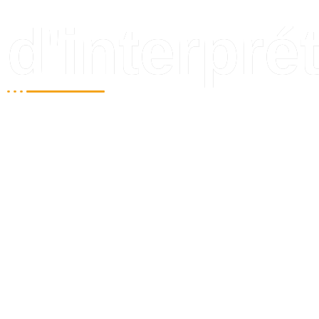
d'interprét
Nous mettons à la disposition de nos clients une large
nécessitant la présence d'un interprète. Aussi bien dan
interprétation consécutive, notre matériel garantira l